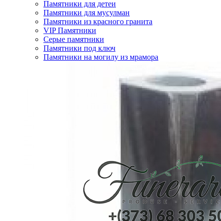
Памятники для детеи
Памятники для мусулман
Памятники из красного гранита
VIP Памятники
Серые памятники
Памятники под ключ
Памятники на могилу из мрамора