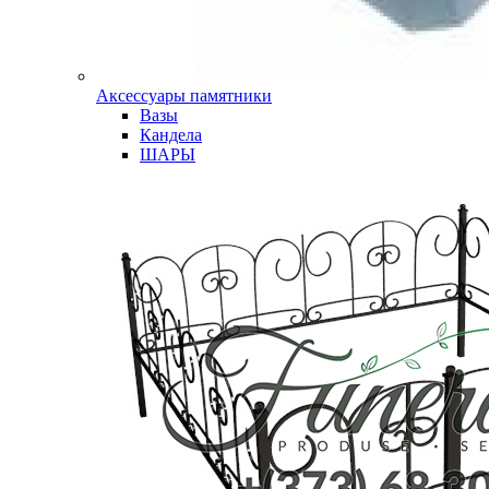
Аксессуары памятники
Вазы
Кандела
ШАРЫ