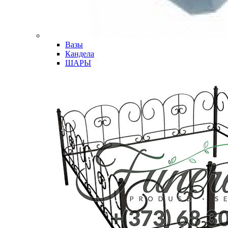
Вазы
Кандела
ШАРЫ