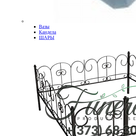
Вазы
Кандела
ШАРЫ