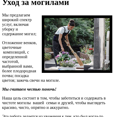
Уход за могилами
Мы предлагаем
широкий спектр
услуг, включая
уборку и
содержание могил;
Отложение венков,
цветочные
композиций, с
определенной
частотой,
выбранной вами,
более плодородная
почва; посадка
цветов; зажечь свечи на могиле.
Мы считаем честью помочь!
Наша цель состоит в том, чтобы заботиться и содержать в
чистоте могилы вашей семьи и друзей, чтобы выглядеть
красиво, чисто, опрятно и аккуратно.
Эта работа делается из уважения к тем, кто был когда-то,