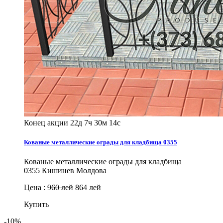
Конец акции
22д 7ч 30м 12с
Кованые металлические ограды для кладбища 0355
Кованые металлические ограды для кладбища
0355 Кишинев Молдова
Цена :
960 лей
864 лей
Купить
-10%