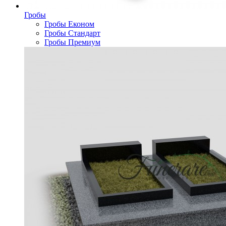
Гробы
Гробы Економ
Гробы Стандарт
Гробы Премиум