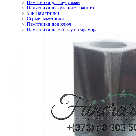
Памятники для мусулман
Памятники из красного гранита
VIP Памятники
Серые памятники
Памятники под ключ
Памятники на могилу из мрамора