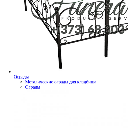
Ограды
Металические ограды для кладбиша
Ограды