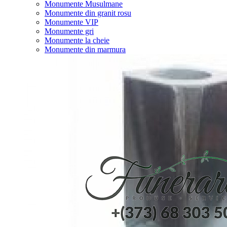
Monumente Musulmane
Monumente din granit rosu
Monumente VIP
Monumente gri
Monumente la cheie
Monumente din marmura