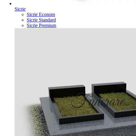
Sicrie
Sicrie Econom
Sicrie Standard
Sicrie Premium