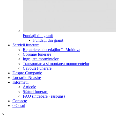
Fundații din granit
Fundații din granit
Servicii funerare
Repatrierea decedaților în Moldova
Coroane funerare
Ingrijirea mormintelor
Transportarea si montarea monumentelor
Cavouri Funerare
Despre Companie
Lucrarile Noastre
Informatii
Articole
Sfaturi funerare
FAQ (intrebare - raspuns)
Contacte
0
Cosul
×