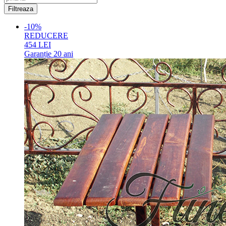
-10%
REDUCERE
454
LEI
Garanție
20 ani