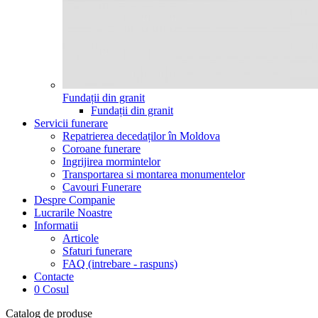
Fundații din granit
Fundații din granit
Servicii funerare
Repatrierea decedaților în Moldova
Coroane funerare
Ingrijirea mormintelor
Transportarea si montarea monumentelor
Cavouri Funerare
Despre Companie
Lucrarile Noastre
Informatii
Articole
Sfaturi funerare
FAQ (intrebare - raspuns)
Contacte
0
Cosul
Catalog de produse