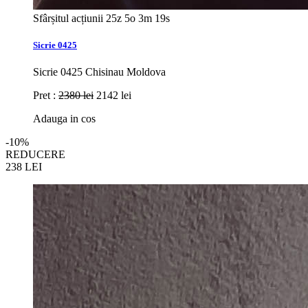
Sfârșitul acțiunii
25z 5o 3m 17s
Sicrie 0425
Sicrie 0425 Chisinau Moldova
Pret :
2380 lei
2142 lei
Adauga in cos
-10%
REDUCERE
238
LEI