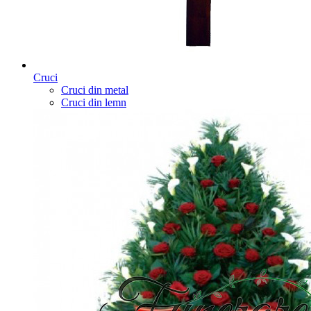
Cruci
Cruci din metal
Cruci din lemn