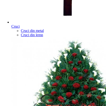
Cruci
Cruci din metal
Cruci din lemn