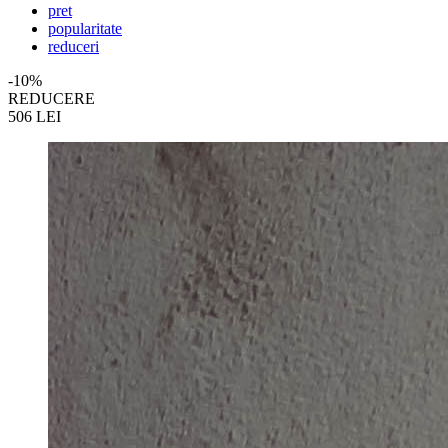
pret
popularitate
reduceri
-10%
REDUCERE
506
LEI