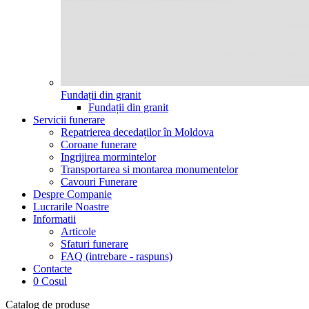
Fundații din granit
Fundații din granit
Servicii funerare
Repatrierea decedaților în Moldova
Coroane funerare
Ingrijirea mormintelor
Transportarea si montarea monumentelor
Cavouri Funerare
Despre Companie
Lucrarile Noastre
Informatii
Articole
Sfaturi funerare
FAQ (intrebare - raspuns)
Contacte
0
Cosul
Catalog de produse