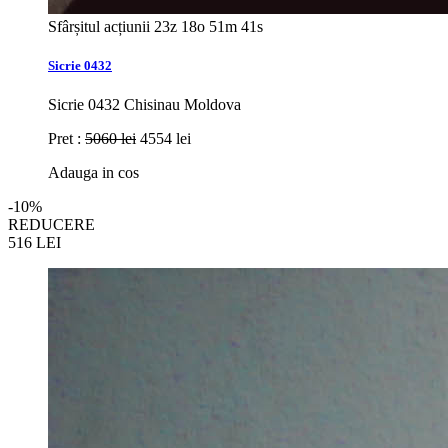
Sfârșitul acțiunii
23z 18o 51m 39s
Sicrie 0432
Sicrie 0432 Chisinau Moldova
Pret :
5060 lei
4554 lei
Adauga in cos
-10%
REDUCERE
516
LEI