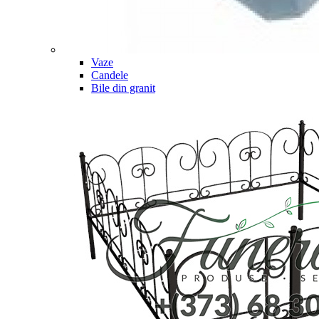
Vaze
Candele
Bile din granit