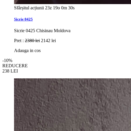
Sfârșitul acțiunii
23z 19o 0m 28s
Sicrie 0425
Sicrie 0425 Chisinau Moldova
Pret :
2380 lei
2142 lei
Adauga in cos
-10%
REDUCERE
238
LEI