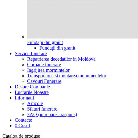
Fundații din granit
Fundații din granit
Servicii funerare
Repatrierea decedaților în Moldova
Coroane funerare
Ingrijirea mormintelor
Transportarea si montarea monumentelor
Cavouri Funerare
Despre Companie
Lucrarile Noastre
Informatii
Articole
Sfaturi funerare
FAQ (intrebare - raspuns)
Contacte
0
Cosul
Catalog de produse