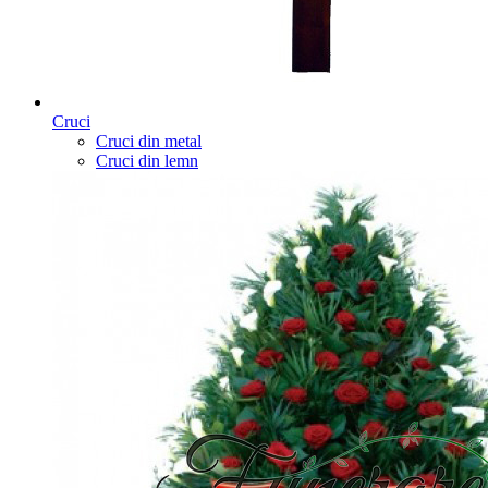
Cruci
Cruci din metal
Cruci din lemn