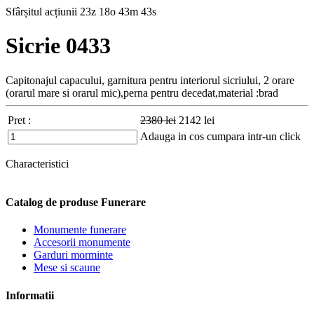
Sfârșitul acțiunii
23z 18o 43m 41s
Sicrie 0433
Capitonajul capacului, garnitura pentru interiorul sicriului, 2 orare
(orarul mare si orarul mic),perna pentru decedat,material :brad
Pret :
2380
lei
2142
lei
Adauga in cos
cumpara intr-un click
Characteristici
Catalog de produse Funerare
Monumente funerare
Accesorii monumente
Garduri morminte
Mese si scaune
Informatii