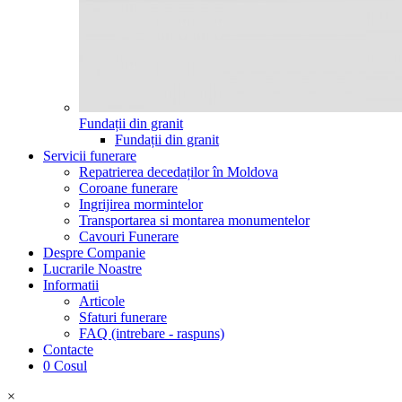
Fundații din granit
Fundații din granit
Servicii funerare
Repatrierea decedaților în Moldova
Coroane funerare
Ingrijirea mormintelor
Transportarea si montarea monumentelor
Cavouri Funerare
Despre Companie
Lucrarile Noastre
Informatii
Articole
Sfaturi funerare
FAQ (intrebare - raspuns)
Contacte
0
Cosul
×