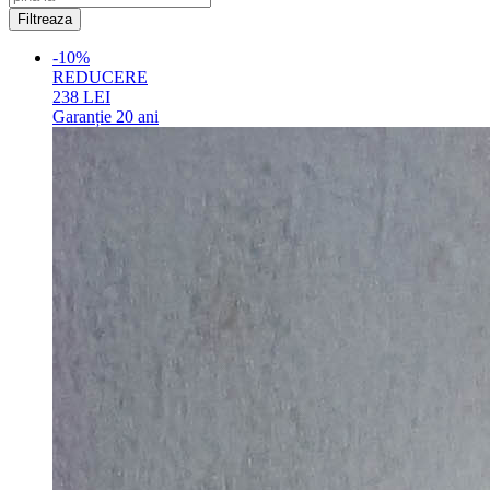
-10%
REDUCERE
238
LEI
Garanție
20 ani