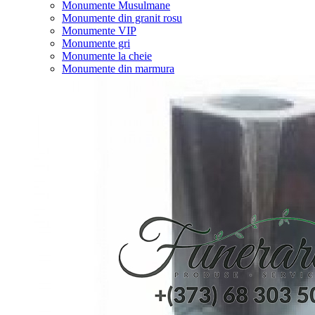
Monumente Musulmane
Monumente din granit rosu
Monumente VIP
Monumente gri
Monumente la cheie
Monumente din marmura