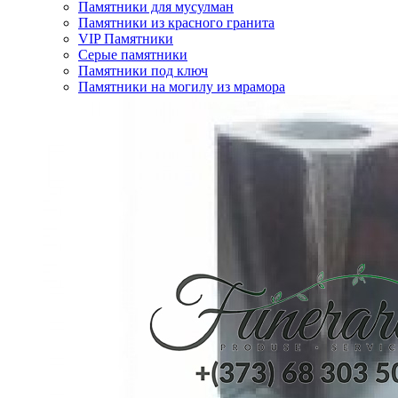
Памятники для мусулман
Памятники из красного гранита
VIP Памятники
Серые памятники
Памятники под ключ
Памятники на могилу из мрамора