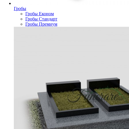
Гробы
Гробы Економ
Гробы Стандарт
Гробы Премиум