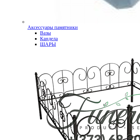
Аксессуары памятники
Вазы
Кандела
ШАРЫ