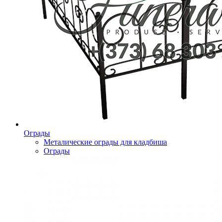
Ограды
Металические ограды для кладбиша
Ограды