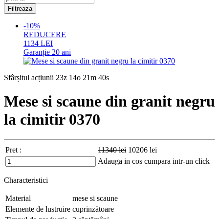
-10%
REDUCERE
1134
LEI
Garanție
20 ani
Sfârșitul acțiunii
23z 14o 21m 38s
Mese si scaune din granit negru
la cimitir 0370
Pret :
11340
lei
10206
lei
Adauga in cos
cumpara intr-un click
Characteristici
Material
mese si scaune
Elemente de lustruire
cuprinzătoare