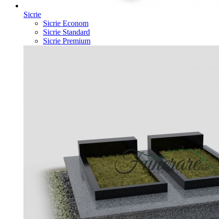
Sicrie
Sicrie Econom
Sicrie Standard
Sicrie Premium