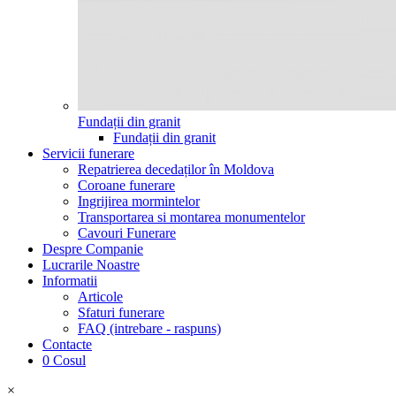
Fundații din granit
Fundații din granit
Servicii funerare
Repatrierea decedaților în Moldova
Coroane funerare
Ingrijirea mormintelor
Transportarea si montarea monumentelor
Cavouri Funerare
Despre Companie
Lucrarile Noastre
Informatii
Articole
Sfaturi funerare
FAQ (intrebare - raspuns)
Contacte
0
Cosul
×