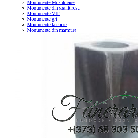
Monumente Musulmane
Monumente din granit rosu
Monumente VIP
Monumente gri
Monumente la cheie
Monumente din marmura