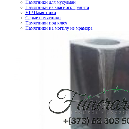
Памятники для мусулман
Памятники из красного гранита
VIP Памятники
Серые памятники
Памятники под ключ
Памятники на могилу из мрамора