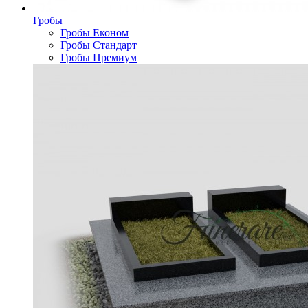
Гробы
Гробы Економ
Гробы Стандарт
Гробы Премиум