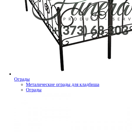
Ограды
Металические ограды для кладбиша
Ограды