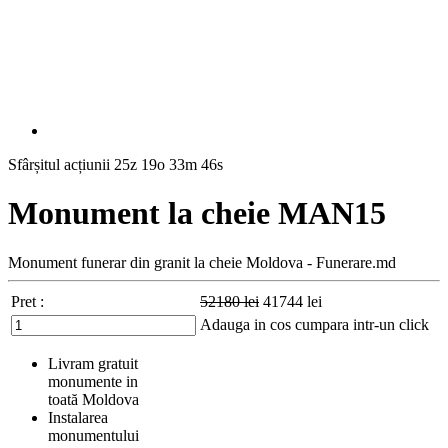
Sfârșitul acțiunii
25z 19o 33m 45s
Monument la cheie MAN15
Monument funerar din granit la cheie Moldova - Funerare.md
Pret :
52180
lei
41744
lei
Adauga in cos
cumpara intr-un click
Livram gratuit
monumente in
toată Moldova
Instalarea
monumentului