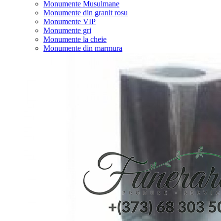
Monumente Musulmane
Monumente din granit rosu
Monumente VIP
Monumente gri
Monumente la cheie
Monumente din marmura