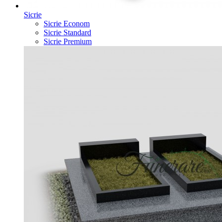
Sicrie
Sicrie Econom
Sicrie Standard
Sicrie Premium