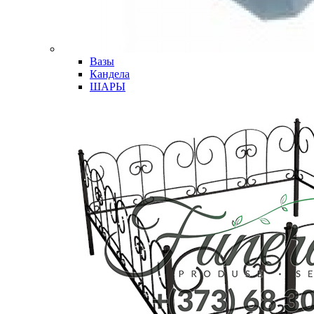
Вазы
Кандела
ШАРЫ