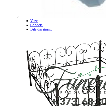
Vaze
Candele
Bile din granit