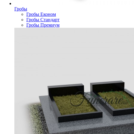
Гробы
Гробы Економ
Гробы Стандарт
Гробы Премиум