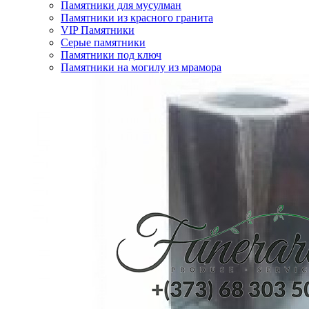
Памятники для мусулман
Памятники из красного гранита
VIP Памятники
Серые памятники
Памятники под ключ
Памятники на могилу из мрамора