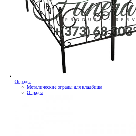
Ограды
Металические ограды для кладбиша
Ограды