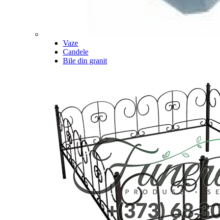
Vaze
Candele
Bile din granit