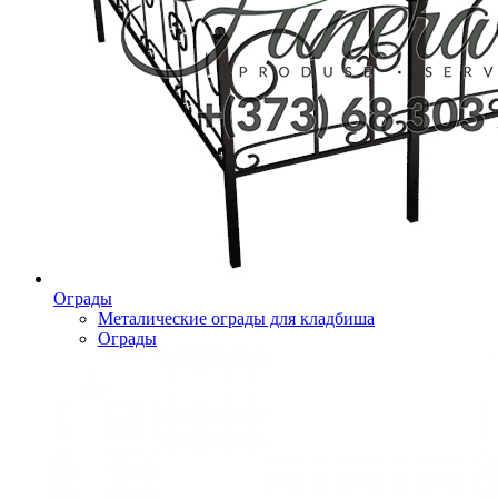
Ограды
Металические ограды для кладбиша
Ограды