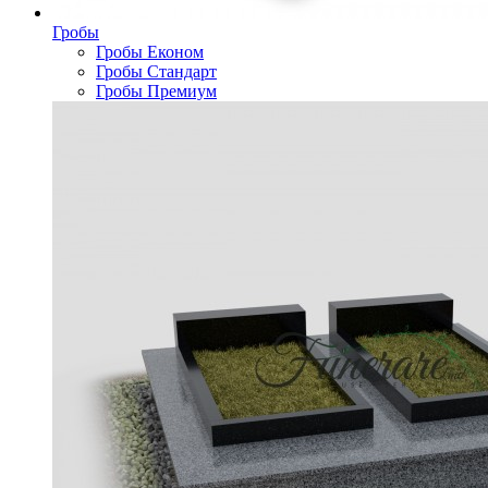
Гробы
Гробы Економ
Гробы Стандарт
Гробы Премиум