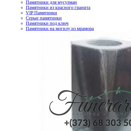
Памятники для мусулман
Памятники из красного гранита
VIP Памятники
Серые памятники
Памятники под ключ
Памятники на могилу из мрамора