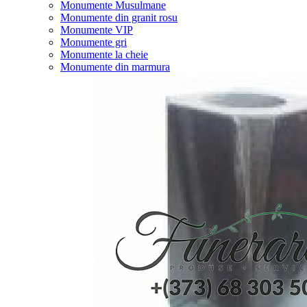
Monumente Musulmane
Monumente din granit rosu
Monumente VIP
Monumente gri
Monumente la cheie
Monumente din marmura