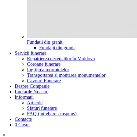
Fundații din granit
Fundații din granit
Servicii funerare
Repatrierea decedaților în Moldova
Coroane funerare
Ingrijirea mormintelor
Transportarea si montarea monumentelor
Cavouri Funerare
Despre Companie
Lucrarile Noastre
Informatii
Articole
Sfaturi funerare
FAQ (intrebare - raspuns)
Contacte
0
Cosul
×