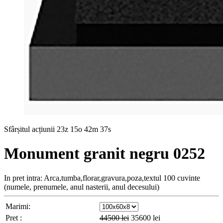
Sfârșitul acțiunii
23z 15o 42m 35s
Monument granit negru 0252
In pret intra: Arca,tumba,florar,gravura,poza,textul 100 cuvinte
(numele, prenumele, anul nasterii, anul decesului)
Marimi:
Pret :
44500
lei
35600
lei