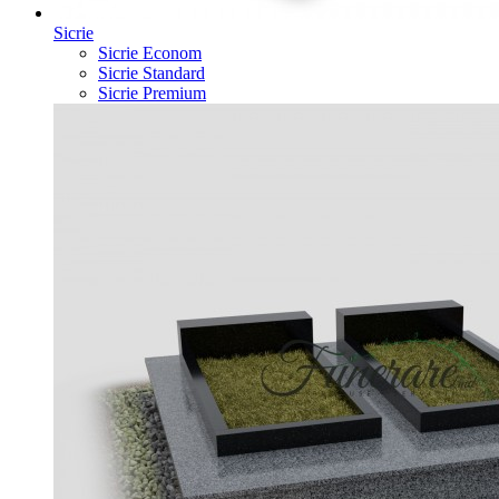
Sicrie
Sicrie Econom
Sicrie Standard
Sicrie Premium