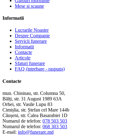
Garduri morminte
Mese si scaune
Informatii
Lucrarile Noastre
Despre Companie
Servicii funerare
Informatii
Contacte
Articole
Sfaturi funerare
FAQ (intrebare - raspuns)
Contacte
mun. Chisinau, str. Columna 50,
Bălți, str. 31 August 1989 63A
Orhei, str. Vasile Lupu 83
Cimișlia, str. Ștefan cel Mare 144b
Căușeni, str. Calea Basarabiei 1D
Numarul de telefon:
078 503 503
Numarul de telefon:
068 303 503
E-mail:
info@funerare.md