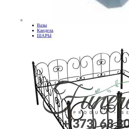
Вазы
Кандела
ШАРЫ