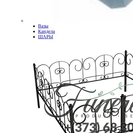
Вазы
Кандела
ШАРЫ