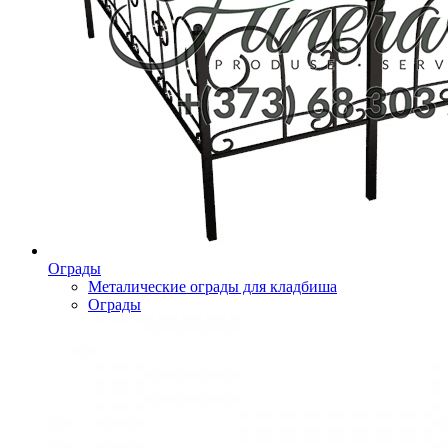
Ограды
Металические ограды для кладбиша
Ограды