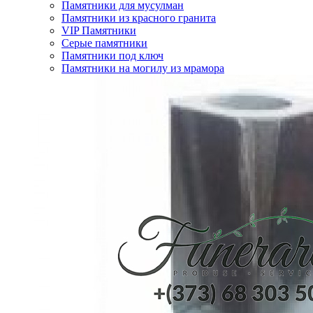
Памятники для мусулман
Памятники из красного гранита
VIP Памятники
Серые памятники
Памятники под ключ
Памятники на могилу из мрамора