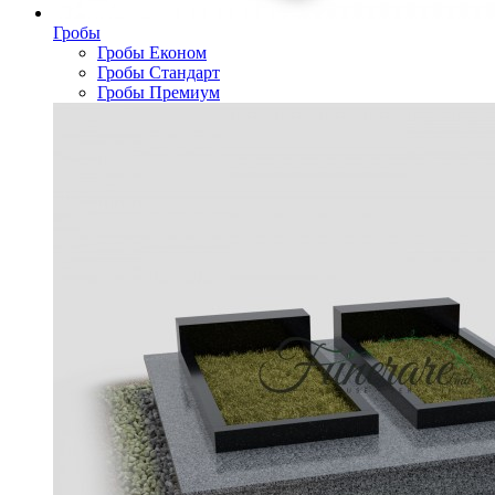
Гробы
Гробы Економ
Гробы Стандарт
Гробы Премиум