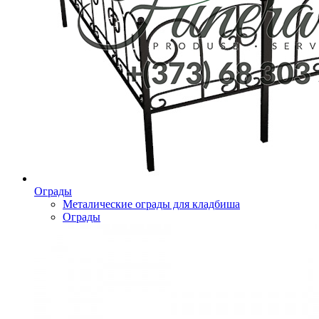
Ограды
Металические ограды для кладбиша
Ограды