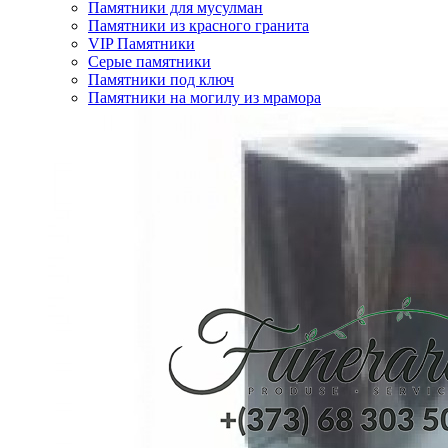
Памятники для мусулман
Памятники из красного гранита
VIP Памятники
Серые памятники
Памятники под ключ
Памятники на могилу из мрамора