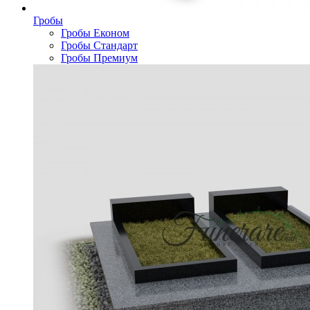
Гробы
Гробы Економ
Гробы Стандарт
Гробы Премиум