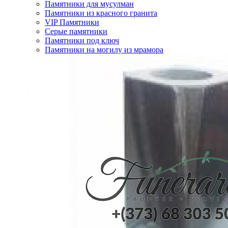
Памятники для мусулман
Памятники из красного гранита
VIP Памятники
Серые памятники
Памятники под ключ
Памятники на могилу из мрамора