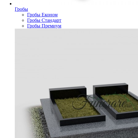
Гробы
Гробы Економ
Гробы Стандарт
Гробы Премиум