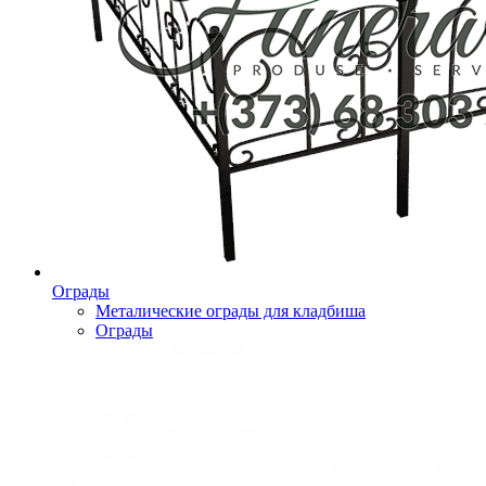
Ограды
Металические ограды для кладбиша
Ограды