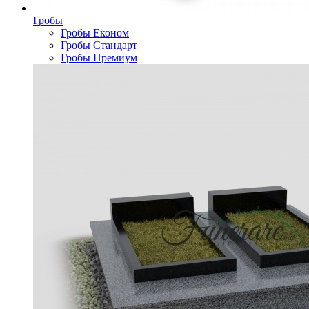
Гробы
Гробы Економ
Гробы Стандарт
Гробы Премиум