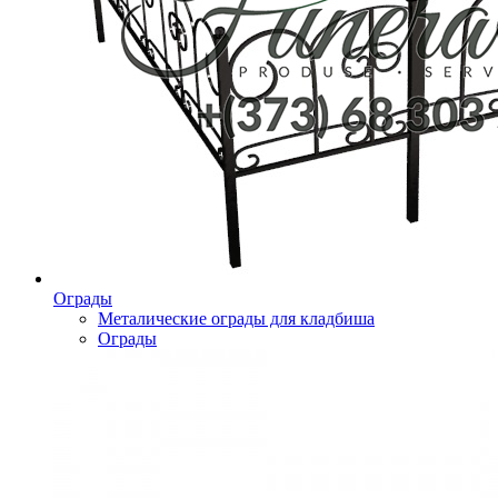
Ограды
Металические ограды для кладбиша
Ограды