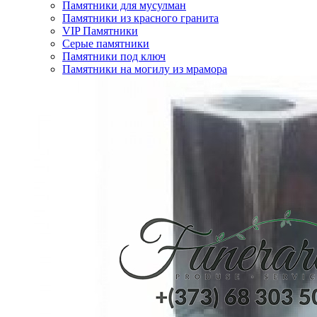
Памятники для мусулман
Памятники из красного гранита
VIP Памятники
Серые памятники
Памятники под ключ
Памятники на могилу из мрамора