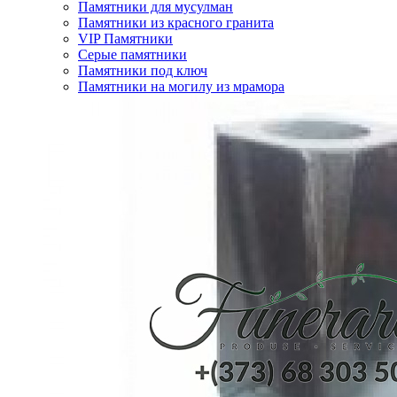
Памятники для мусулман
Памятники из красного гранита
VIP Памятники
Серые памятники
Памятники под ключ
Памятники на могилу из мрамора