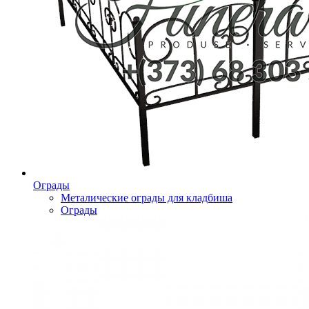
Ограды
Металические ограды для кладбиша
Ограды