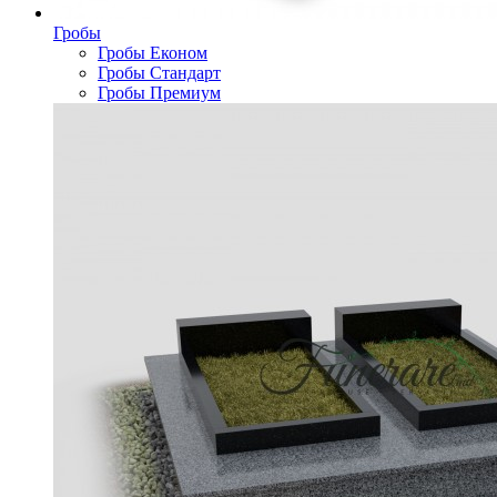
Гробы
Гробы Економ
Гробы Стандарт
Гробы Премиум