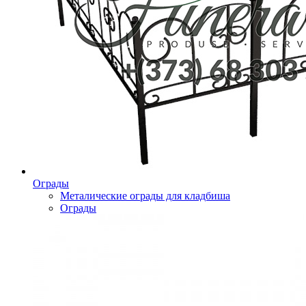
Ограды
Металические ограды для кладбиша
Ограды