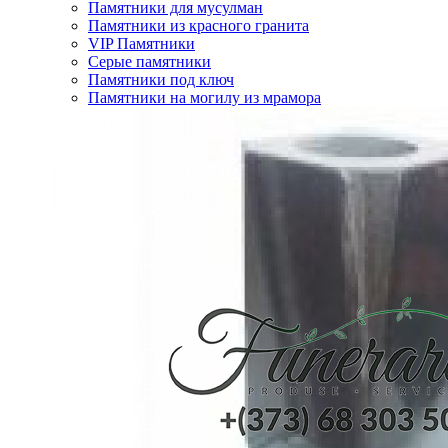
Памятники для мусулман
Памятники из красного гранита
VIP Памятники
Серые памятники
Памятники под ключ
Памятники на могилу из мрамора