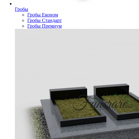
Гробы
Гробы Економ
Гробы Стандарт
Гробы Премиум