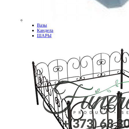
Вазы
Кандела
ШАРЫ