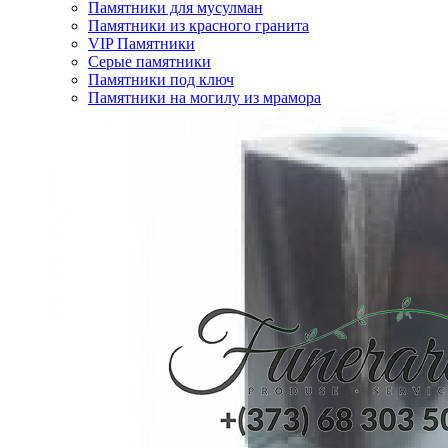
Памятники для мусулман
Памятники из красного гранита
VIP Памятники
Серые памятники
Памятники под ключ
Памятники на могилу из мрамора