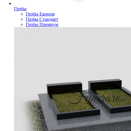
Гробы
Гробы Економ
Гробы Стандарт
Гробы Премиум