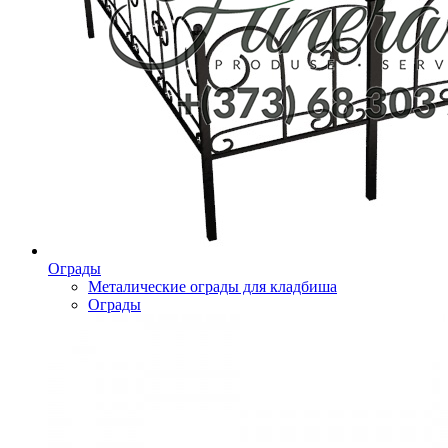
Ограды
Металические ограды для кладбиша
Ограды