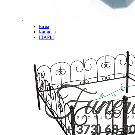
Вазы
Кандела
ШАРЫ