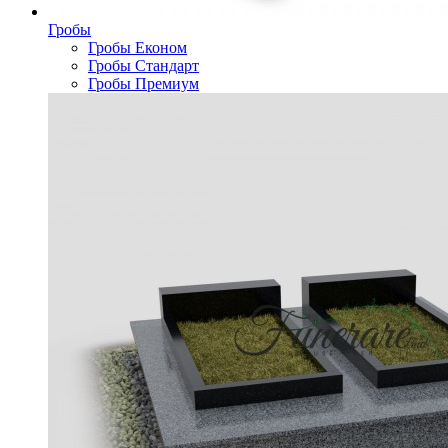
Гробы
Гробы Економ
Гробы Стандарт
Гробы Премиум