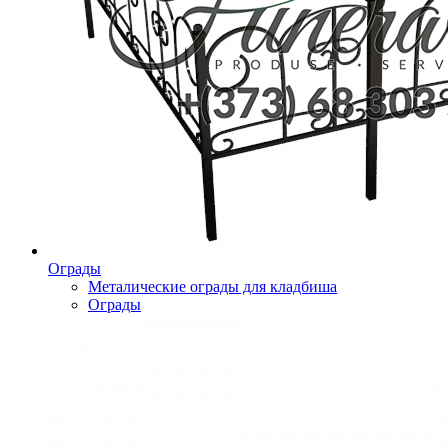
Ограды
Металические ограды для кладбиша
Ограды