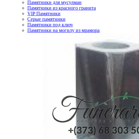
Памятники для мусулман
Памятники из красного гранита
VIP Памятники
Серые памятники
Памятники под ключ
Памятники на могилу из мрамора