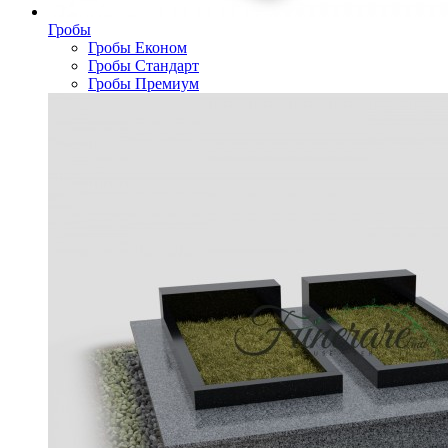
Гробы
Гробы Економ
Гробы Стандарт
Гробы Премиум