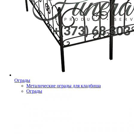
Ограды
Металические ограды для кладбиша
Ограды