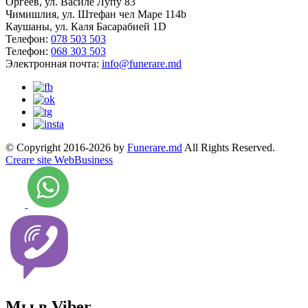
Оргеев, ул. Василе Лупу 83
Чимишлия, ул. Штефан чел Маре 114b
Каушаны, ул. Каля Басарабией 1D
Телефон:
078 503 503
Телефон:
068 303 503
Электронная почта:
info@funerare.md
© Copyright 2016-2026 by
Funerare.md
All Rights Reserved.
Creare site WebBusiness
Мы в Viber