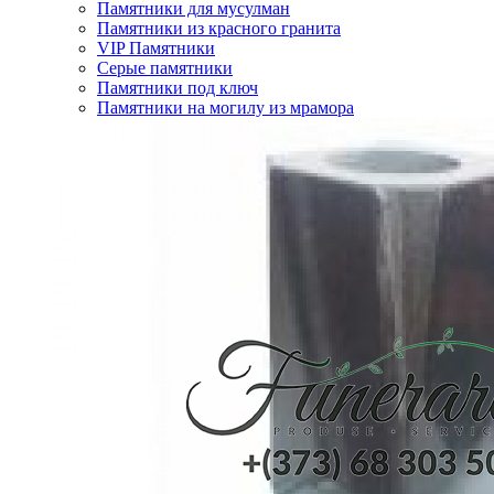
Памятники для мусулман
Памятники из красного гранита
VIP Памятники
Серые памятники
Памятники под ключ
Памятники на могилу из мрамора