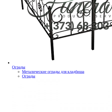
Ограды
Металические ограды для кладбиша
Ограды