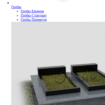
Гробы
Гробы Економ
Гробы Стандарт
Гробы Премиум