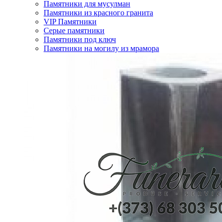
Памятники для мусулман
Памятники из красного гранита
VIP Памятники
Серые памятники
Памятники под ключ
Памятники на могилу из мрамора