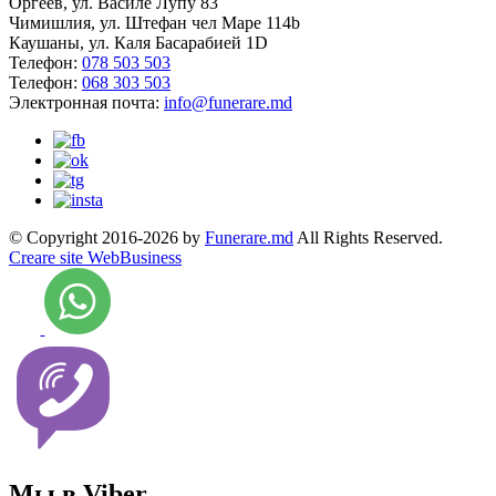
Оргеев, ул. Василе Лупу 83
Чимишлия, ул. Штефан чел Маре 114b
Каушаны, ул. Каля Басарабией 1D
Телефон:
078 503 503
Телефон:
068 303 503
Электронная почта:
info@funerare.md
© Copyright 2016-2026 by
Funerare.md
All Rights Reserved.
Creare site WebBusiness
Мы в Viber