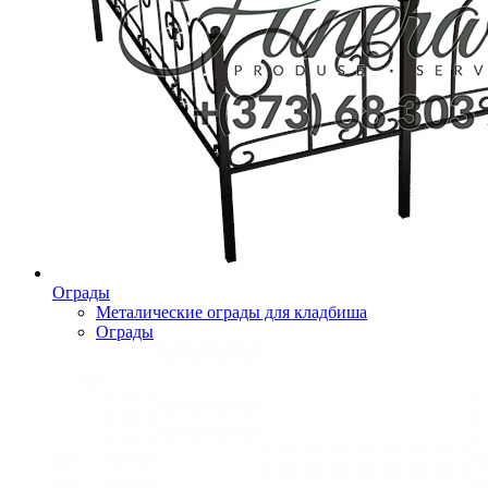
Ограды
Металические ограды для кладбиша
Ограды