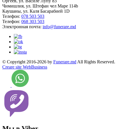
Оргеев, ул. Василе Лупу 83
Чимишлия, ул. Штефан чел Маре 114b
Каушаны, ул. Каля Басарабией 1D
Телефон:
078 503 503
Телефон:
068 303 503
Электронная почта:
info@funerare.md
© Copyright 2016-2026 by
Funerare.md
All Rights Reserved.
Creare site WebBusiness
Мы в Viber