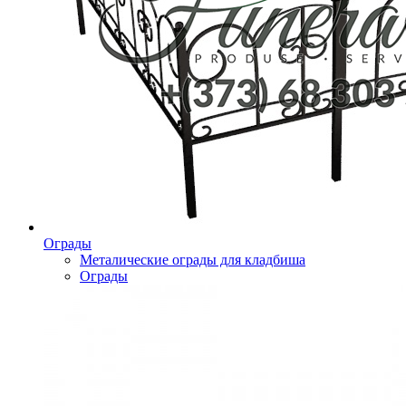
Ограды
Металические ограды для кладбиша
Ограды