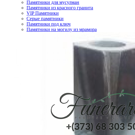
Памятники для мусулман
Памятники из красного гранита
VIP Памятники
Серые памятники
Памятники под ключ
Памятники на могилу из мрамора