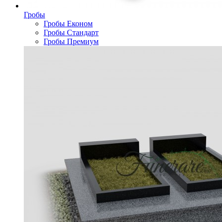
Гробы
Гробы Економ
Гробы Стандарт
Гробы Премиум