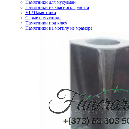
Памятники для мусулман
Памятники из красного гранита
VIP Памятники
Серые памятники
Памятники под ключ
Памятники на могилу из мрамора