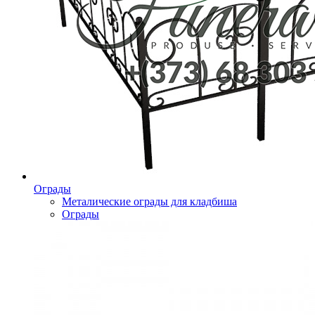
Ограды
Металические ограды для кладбиша
Ограды