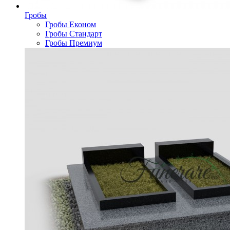
Гробы
Гробы Економ
Гробы Стандарт
Гробы Премиум