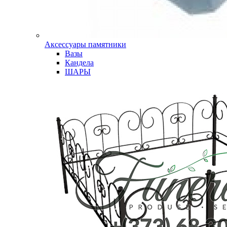
Аксессуары памятники
Вазы
Кандела
ШАРЫ