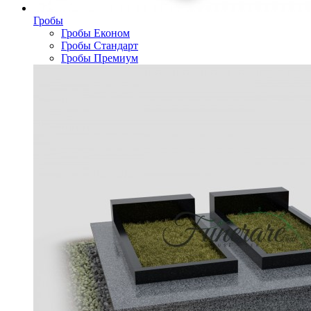
Гробы
Гробы Економ
Гробы Стандарт
Гробы Премиум