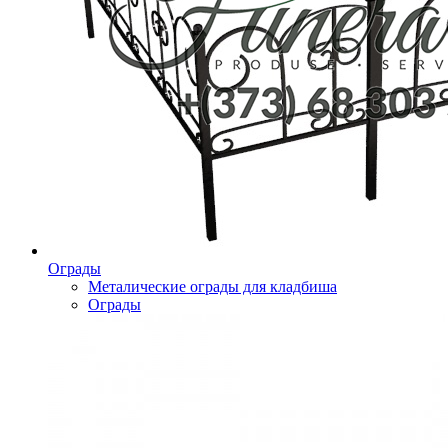
Ограды
Металические ограды для кладбиша
Ограды