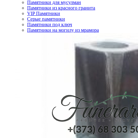
Памятники для мусулман
Памятники из красного гранита
VIP Памятники
Серые памятники
Памятники под ключ
Памятники на могилу из мрамора