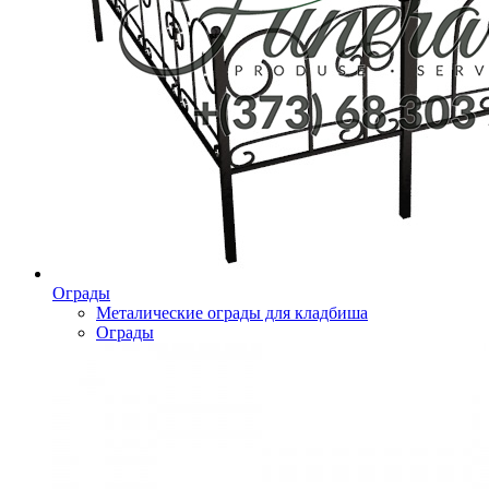
Ограды
Металические ограды для кладбиша
Ограды