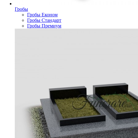
Гробы
Гробы Економ
Гробы Стандарт
Гробы Премиум