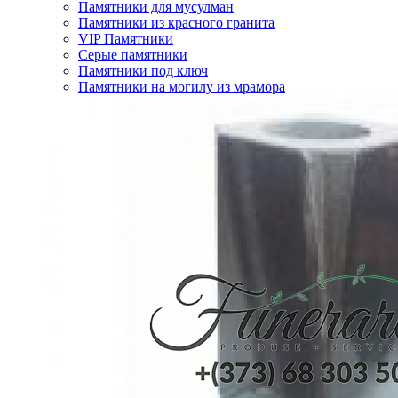
Памятники для мусулман
Памятники из красного гранита
VIP Памятники
Серые памятники
Памятники под ключ
Памятники на могилу из мрамора