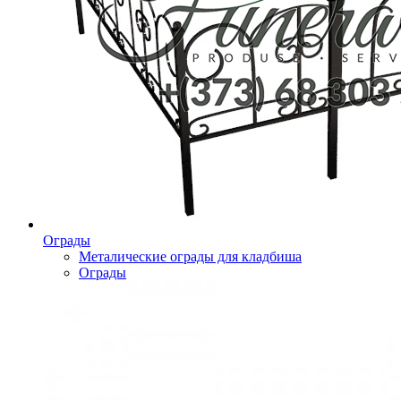
Ограды
Металические ограды для кладбиша
Ограды