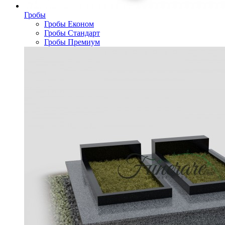
Гробы
Гробы Економ
Гробы Стандарт
Гробы Премиум