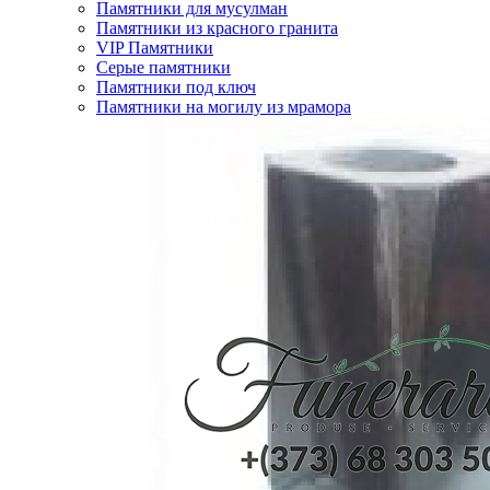
Памятники для мусулман
Памятники из красного гранита
VIP Памятники
Серые памятники
Памятники под ключ
Памятники на могилу из мрамора