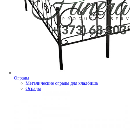
Ограды
Металические ограды для кладбиша
Ограды