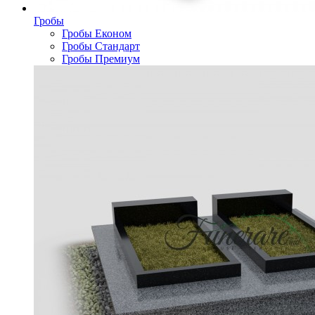
Гробы
Гробы Економ
Гробы Стандарт
Гробы Премиум