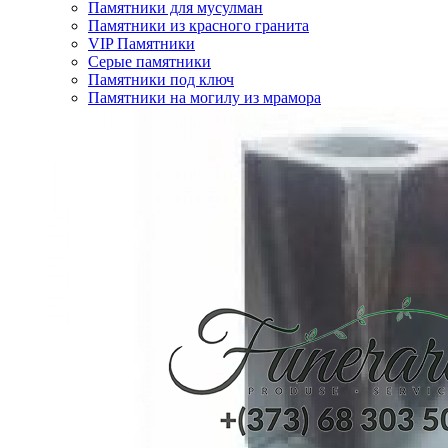
Памятники для мусулман
Памятники из красного гранита
VIP Памятники
Серые памятники
Памятники под ключ
Памятники на могилу из мрамора