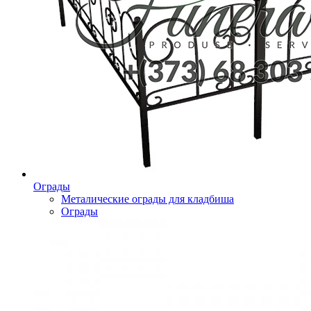
Ограды
Металические ограды для кладбиша
Ограды