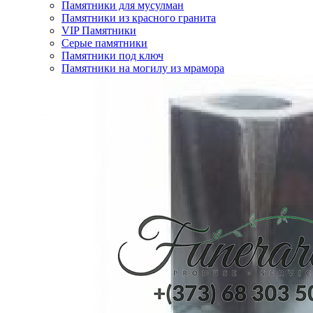
Памятники для мусулман
Памятники из красного гранита
VIP Памятники
Серые памятники
Памятники под ключ
Памятники на могилу из мрамора