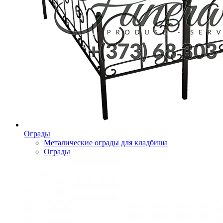
Ограды
Металические ограды для кладбиша
Ограды