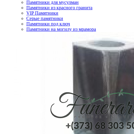
Памятники для мусулман
Памятники из красного гранита
VIP Памятники
Серые памятники
Памятники под ключ
Памятники на могилу из мрамора