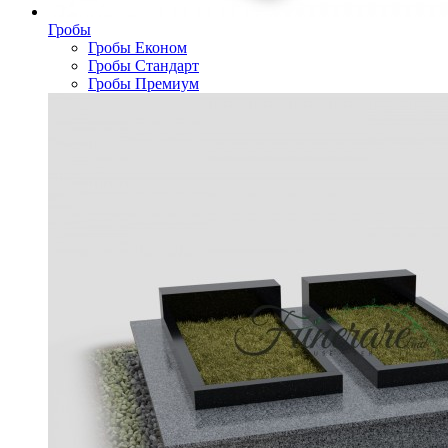
Гробы
Гробы Економ
Гробы Стандарт
Гробы Премиум