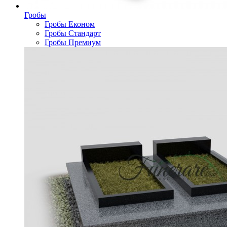
Гробы
Гробы Економ
Гробы Стандарт
Гробы Премиум