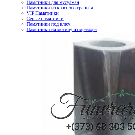
Памятники для мусулман
Памятники из красного гранита
VIP Памятники
Серые памятники
Памятники под ключ
Памятники на могилу из мрамора