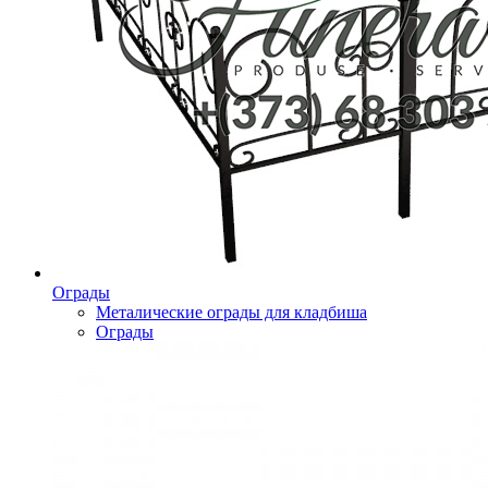
Ограды
Металические ограды для кладбиша
Ограды