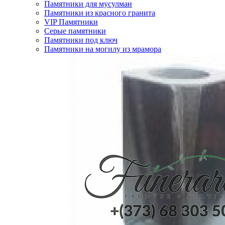
Памятники для мусулман
Памятники из красного гранита
VIP Памятники
Серые памятники
Памятники под ключ
Памятники на могилу из мрамора