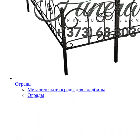
Ограды
Металические ограды для кладбиша
Ограды