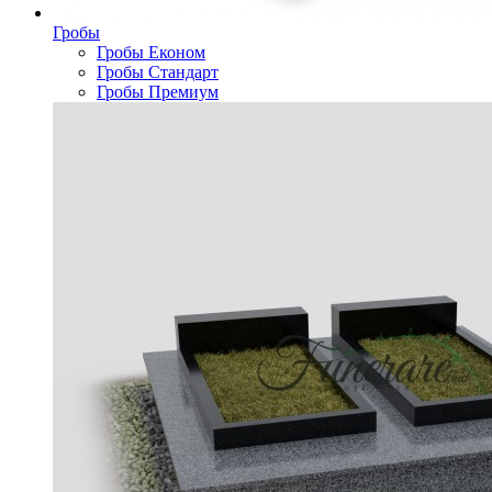
Гробы
Гробы Економ
Гробы Стандарт
Гробы Премиум