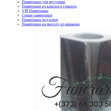
Памятники для мусулман
Памятники из красного гранита
VIP Памятники
Серые памятники
Памятники под ключ
Памятники на могилу из мрамора