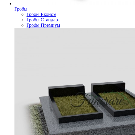
Гробы
Гробы Економ
Гробы Стандарт
Гробы Премиум