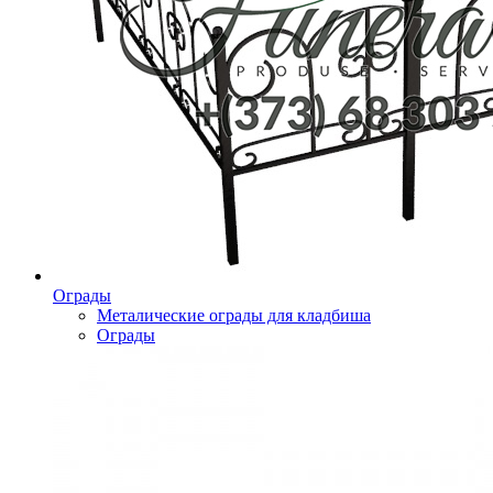
Ограды
Металические ограды для кладбиша
Ограды