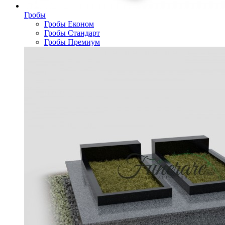
Гробы
Гробы Економ
Гробы Стандарт
Гробы Премиум