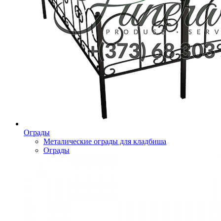
Ограды
Металические ограды для кладбиша
Ограды