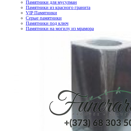
Памятники для мусулман
Памятники из красного гранита
VIP Памятники
Серые памятники
Памятники под ключ
Памятники на могилу из мрамора