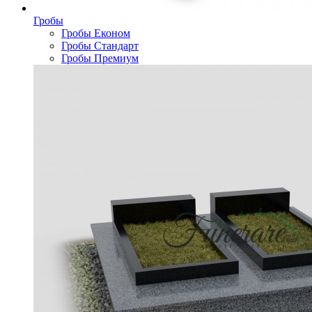
Гробы
Гробы Економ
Гробы Стандарт
Гробы Премиум