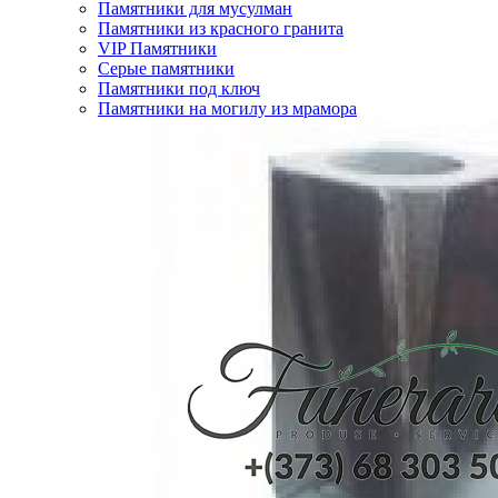
Памятники для мусулман
Памятники из красного гранита
VIP Памятники
Серые памятники
Памятники под ключ
Памятники на могилу из мрамора