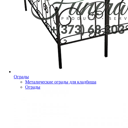
Ограды
Металические ограды для кладбиша
Ограды